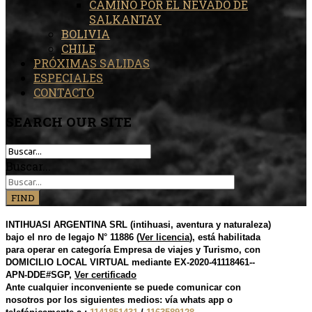
CAMINO POR EL NEVADO DE
SALKANTAY
BOLIVIA
CHILE
PRÓXIMAS SALIDAS
ESPECIALES
CONTACTO
SEARCH
OUR SITE
Buscar...
FIND
INTIHUASI ARGENTINA SRL (intihuasi, aventura y naturaleza)
bajo el nro de legajo N° 11886 (
Ver licencia
), está habilitada
para operar en categoría Empresa de viajes y Turismo, con
DOMICILIO LOCAL VIRTUAL mediante EX-2020-41118461--
APN-DDE#SGP,
Ver certificado
Ante cualquier inconveniente se puede comunicar con
nosotros por los siguientes medios: vía whats app o