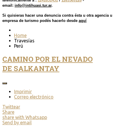
telefónicamente a :
1141851431
/
1163589128
-
email:
info@intihuasi.tur.ar
.
Si
quisieras hacer una denuncia contra ésta u otra agencia u
empresa de turismo podés hacerlo des
de
aquí
Home
Travesías
Perú
CAMINO POR EL NEVADO
DE SALKANTAY
Imprimir
Correo electrónico
Twittear
Share
share with Whatsapp
Send by email