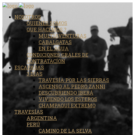
NOSOTROS
QUIENES SOMOS
QUE HACEMOS ?
MULTIAVENTURAS
CABALGATAS
EN EL AGUA
CONDICIONES GRALES DE
CONTRATACÍON
ESCAPADAS
3 DÍAS
TRAVESÍA POR LAS SIERRAS
ASCENSO AL PEDRO ZANNI
DESCUBRIENDO IBERÁ
VIVIENDO LOS ESTEROS
CHAMPAQUÍ EXTREMO
TRAVESÍAS
ARGENTINA
PERÚ
CAMINO DE LA SELVA