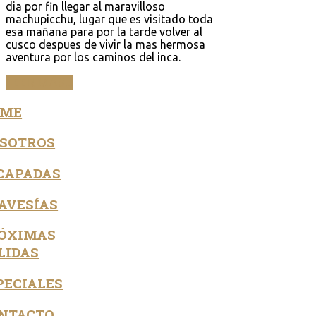
dia por fin llegar al maravilloso
machupicchu, lugar que es visitado toda
esa mañana para por la tarde volver al
cusco despues de vivir la mas hermosa
aventura por los caminos del inca.
LEER MÁS...
OME
SOTROS
CAPADAS
AVESÍAS
ÓXIMAS
LIDAS
PECIALES
NTACTO