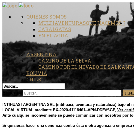
QUIENES SOMOS
MULTIAVENTURAS
QUE HACEMOS ?
CABALGATAS
EN EL AGUA
ARGENTINA
CAMINO DE LA SELVA
CAMINO POR EL NEVADO DE SALKANT
BOLIVIA
CHILE
Buscar...
FIN
INTIHUASI ARGENTINA SRL (intihuasi, aventura y naturaleza) bajo el nr
LOCAL VIRTUAL mediante EX-2020-41118461--APN-DDE#SGP,
Ver certi
Ante cualquier inconveniente se puede comunicar con nosotros por los
Si
quisieras hacer una denuncia contra ésta u otra agencia u empresa