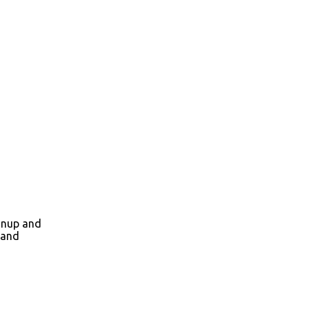
gnup and
 and