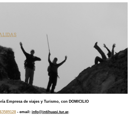
ALIDAS
egoría Empresa de viajes y Turismo, con DOMICILIO
63589128
-
email:
info@intihuasi.tur.ar
.