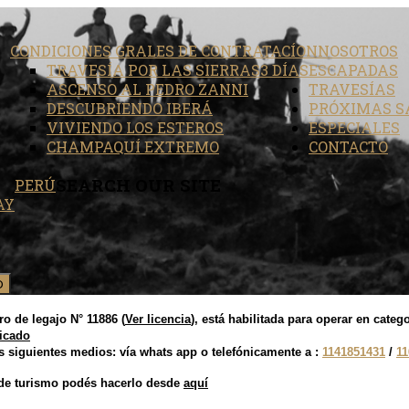
CONDICIONES GRALES DE CONTRATACÍON
NOSOTROS
TRAVESÍA POR LAS SIERRAS
3 DÍAS
ESCAPADAS
ASCENSO AL PEDRO ZANNI
TRAVESÍAS
DESCUBRIENDO IBERÁ
PRÓXIMAS S
VIVIENDO LOS ESTEROS
ESPECIALES
CHAMPAQUÍ EXTREMO
CONTACTO
SEARCH
OUR SITE
PERÚ
AY
D
o de legajo N° 11886 (
Ver licencia
), está habilitada para operar en cat
ficado
 siguientes medios: vía whats app o telefónicamente a :
1141851431
/
11
 de turismo podés hacerlo des
de
aquí