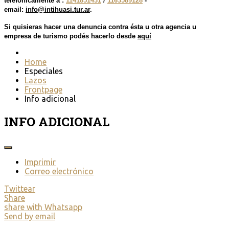
telefónicamente a :
1141851431
/
1163589128
-
email:
info@intihuasi.tur.ar
.
Si
quisieras hacer una denuncia contra ésta u otra agencia u
empresa de turismo podés hacerlo des
de
aquí
Home
Especiales
Lazos
Frontpage
Info adicional
INFO ADICIONAL
Imprimir
Correo electrónico
Twittear
Share
share with Whatsapp
Send by email