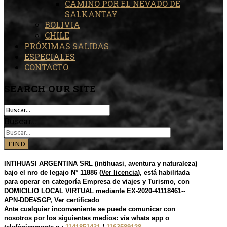
CAMINO POR EL NEVADO DE
SALKANTAY
BOLIVIA
CHILE
PRÓXIMAS SALIDAS
ESPECIALES
CONTACTO
SEARCH
OUR SITE
Buscar...
FIND
INTIHUASI ARGENTINA SRL (intihuasi, aventura y naturaleza)
bajo el nro de legajo N° 11886 (
Ver licencia
), está habilitada
para operar en categoría Empresa de viajes y Turismo, con
DOMICILIO LOCAL VIRTUAL mediante EX-2020-41118461--
APN-DDE#SGP,
Ver certificado
Ante cualquier inconveniente se puede comunicar con
nosotros por los siguientes medios: vía whats app o