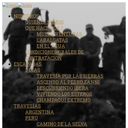
NOSOTROS
QUIENES SOMOS
QUE HACEMOS ?
MULTIAVENTURAS
CABALGATAS
EN EL AGUA
CONDICIONES GRALES DE
CONTRATACÍON
ESCAPADAS
3 DÍAS
TRAVESÍA POR LAS SIERRAS
ASCENSO AL PEDRO ZANNI
DESCUBRIENDO IBERÁ
VIVIENDO LOS ESTEROS
CHAMPAQUÍ EXTREMO
TRAVESÍAS
ARGENTINA
PERÚ
CAMINO DE LA SELVA