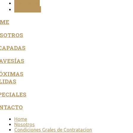
ANTERIOR
SIGUIENTE
OME
SOTROS
CAPADAS
AVESÍAS
ÓXIMAS
LIDAS
PECIALES
NTACTO
Home
Nosotros
Condiciones Grales de Contratacíon